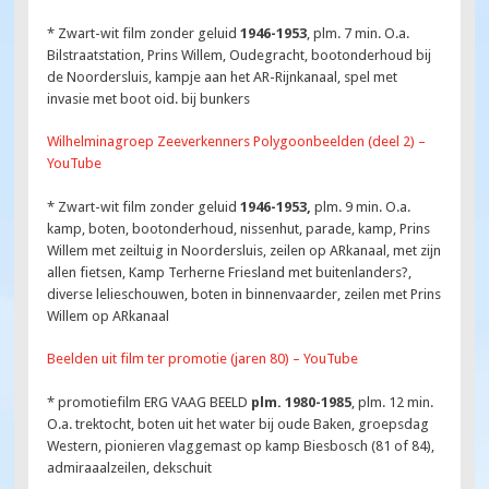
* Zwart-wit film zonder geluid
1946-1953
, plm. 7 min. O.a.
Bilstraatstation, Prins Willem, Oudegracht, bootonderhoud bij
de Noordersluis, kampje aan het AR-Rijnkanaal, spel met
invasie met boot oid. bij bunkers
Wilhelminagroep Zeeverkenners Polygoonbeelden (deel 2) –
YouTube
* Zwart-wit film zonder geluid
1946-1953,
plm. 9 min. O.a.
kamp, boten, bootonderhoud, nissenhut, parade, kamp, Prins
Willem met zeiltuig in Noordersluis, zeilen op ARkanaal, met zijn
allen fietsen, Kamp Terherne Friesland met buitenlanders?,
diverse lelieschouwen, boten in binnenvaarder, zeilen met Prins
Willem op ARkanaal
Beelden uit film ter promotie (jaren 80) – YouTube
* promotiefilm ERG VAAG BEELD
plm. 1980-1985
, plm. 12 min.
O.a. trektocht, boten uit het water bij oude Baken, groepsdag
Western, pionieren vlaggemast op kamp Biesbosch (81 of 84),
admiraaalzeilen, dekschuit