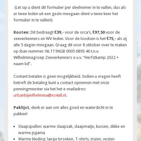
(Let op u dient dit formulier per deelnemer in te vullen, dus als
er twee leden uit een gezin meegaan dient u twee keer het
formulier in te vullen!)
Kosten:
Dit bedraagt
€39,-
voor de orca’s,
€97,50
voor de
zeeverkenners en WV-leden. Voor de loodsen is het
€75,-
als zij
alle 5 dagen meegaan. Graag dit voor 8 oktober over te maken
op iban nummer: NL17 INGB 0005 6893 46 t.n.v.
Wilhelminagroep Zeeverkenners o.v.v. “Herfstkamp 2022 +
naam lid”.
Contant betalen is geen mogelijkheid. Indien u vragen heeft
betreft de betaling kunt u contact opnemen met onze
penningmeester via het het e-mailadres:
urbanbijwilhelmina@xs4all.nl
.
Paklijst
, denk er aan om alles goed en waterdicht in te
pakken!
Slaapspullen: warme slaapzak, slaapmatje, kussen, dikke en
warme pyjama
Warme kleding: lange broeken, T-shirts, truien, vesten