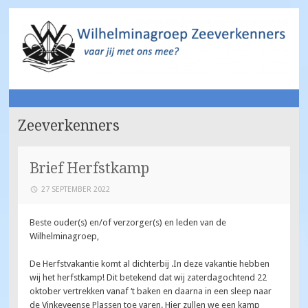
Wilhelminagroep
Vaar jij met ons mee?
NAAR
Zeeverkenners
DE
Zeeverkenners
INHOUD
SPRINGEN
Brief Herfstkamp
27 SEPTEMBER 2022
Beste ouder(s) en/of verzorger(s) en leden van de
Wilhelminagroep,
De Herfstvakantie komt al dichterbij .In deze vakantie hebben
wij het herfstkamp! Dit betekend dat wij zaterdagochtend 22
oktober vertrekken vanaf ‘t baken en daarna in een sleep naar
de Vinkeveense Plassen toe varen. Hier zullen we een kamp